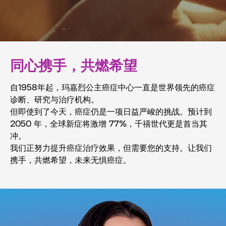
同心携手，共燃希望
⾃1958年起，玛嘉烈公主癌症中⼼⼀直是世界领先的癌症
诊断、研究与治疗机构。
但即使到了今天，癌症仍是⼀项⽇益严峻的挑战。预计到
2050 年，全球新症将激增 77%，千禧世代更是⾸当其
冲。
我们正努⼒提升癌症治疗效果，但需要您的⽀持。让我们
携⼿，共燃希望，未来⽆惧癌症。