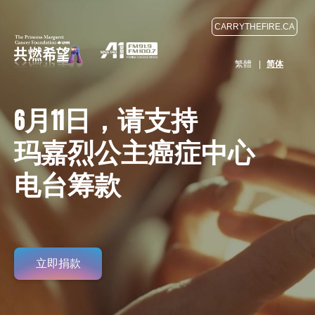
CARRYTHEFIRE.CA
繁體
|
简体
6⽉11⽇，请⽀持
玛嘉烈公主癌症中⼼
电台筹款
立即捐款