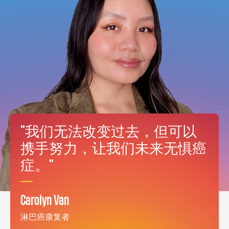
“我们⽆法改变过去，但可以
携⼿努⼒，让我们未来⽆惧癌
症。”
Carolyn Van
淋巴癌康复者